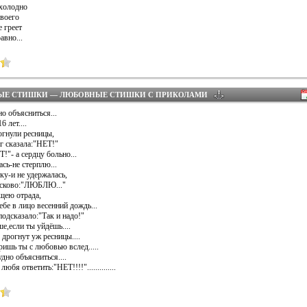
холодно
своего
 греет
авно...
ЫЕ СТИШКИ — ЛЮБОВНЫЕ СТИШКИ С ПРИКОЛАМИ
о объясниться...
 лет....
гнули ресницы,
г сказала:"НЕТ!"
!"- а сердцу больно...
сь-не стерплю...
ку-и не удержалась,
асково:"ЛЮБЛЮ..."
щею отрада,
бе в лицо весенний дождь...
подсказало:"Так и надо!"
е,если ты уйдёшь....
е дрогнут уж ресницы....
ишь ты с любовью вслед.....
но объясниться....
юбя ответить:"НЕТ!!!!"..............