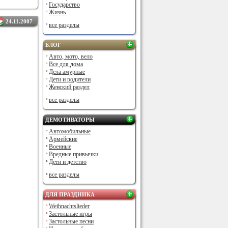
Государство
Жизнь
24.11.2007
все разделы
БЛОГ
Авто, мото, вело
Все для дома
Дела амурные
Дети и родители
Женский раздел
все разделы
ДЕМОТИВАТОРЫ
Автомобильные
Армейские
Военные
Вредные привычки
Дети и детство
все разделы
ДЛЯ ПРАЗДНИКА
Weihnachtslieder
Застольные игры
Застольные песни