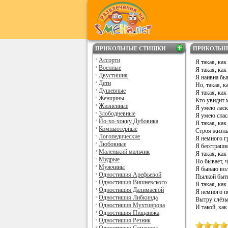
ПРИКОЛЬНЫЕ СТИШКИ
ПРИКОЛЬН
Ассорти
Я такая, как 
Военные
Я такая, как 
Двустишия
Я наивна бы
Дети
Но, такая, ка
Душевные
Я такая, как
Женщины
Кто увидит м
Жизненные
Я умею ласка
Злободневные
Я умею спас
Йо-хо-хокку Дубовика
Я такая, как 
Компьютерные
Строя жизнь
Логопедические
Я немного г
Любовные
Я бесстрашн
Маленький мальчик
Я такая, как
Мудрые
Но бывает, ч
Мужчины
Я бываю вол
Одностишия Арефьевой
Пылкой быть 
Одностишия Вишневского
Я такая, как 
Одностишия Далимаевой
Я немного по
Одностишия Либкинда
Вытру слёзы
Одностишия Мухтиярова
И такой, как
Одностишия Пищанока
Одностишия Резник