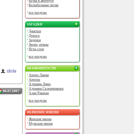
Игры в автобусе
Колыбельные песни
все разделы
ЗАГАДКИ
Данетки
Дорога
Задачки
Звери, птицы
Игра слов
все разделы
ЗНАМЕНИТОСТИ
vikyha
Аврил Лавин
Аврора
Адриана Лима
Адриана Скленарикова
06.07.2007
Алан Рикман
все разделы
ЗНАЧЕНИЕ ИМЕНИ
Женские имена
Мужские имена