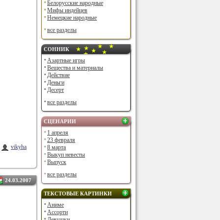
Белорусские народные
Мифы индейцев
Немецкие народные
все разделы
СОННИК
Азартные игры
Вещества и материалы
Действие
Деньги
Десерт
все разделы
СЦЕНАРИИ
1 апреля
23 февраля
vikyha
8 марта
Выкуп невесты
Выпуск
все разделы
24.03.2007
ТЕКСТОВЫЕ КАРТИНКИ
Аниме
Ассорти
Девушки