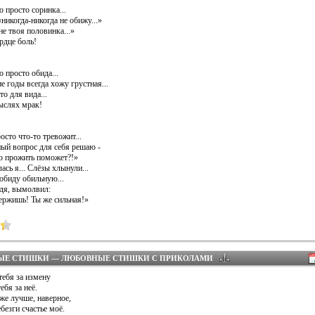
то просто соринка...
никогда-никогда не обижу...»
не твоя половинка...»
ердце боль!
то просто обида...
е годы всегда хожу грустная...
о для вида...
мыслях мрак!
росто что-то тревожит...
ый вопрос для себя решаю -
то прожить поможет?!»
лась я... Слёзы хлынули...
 обиду обильную...
одя, вымолвил:
ержишь! Ты же сильная!»
ЫЕ СТИШКИ — ЛЮБОВНЫЕ СТИШКИ С ПРИКОЛАМИ
тебя за измену
ебя за неё.
же лучше, наверное,
безги счастье моё.