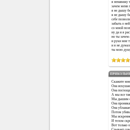
я ненавижу 
зачем меня 
я не дышу бе
я не дышу бе
себе позволи
забыть о ней
со мной позв
ну да и я ра
но ты зачем-
и руки мне 
и я не думал
ты мою душу
ПРИКОЛЬН
Скажите мне
Она искушает
Она поглоща
А мы все та
Мы дышим от
Она проника
Она ублажае
Потом убива
Мы искренне
И телом скр
Вот только о
Срывает сов