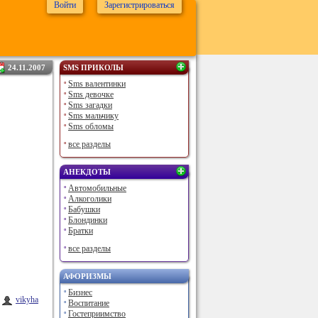
Войти
Зарегистрироваться
24.11.2007
SMS ПРИКОЛЫ
Sms валентинки
Sms девочке
Sms загадки
Sms мальчику
Sms обломы
все разделы
АНЕКДОТЫ
Автомобильные
Алкоголики
Бабушки
Блондинки
Братки
все разделы
АФОРИЗМЫ
Бизнес
vikyha
Воспитание
Гостеприимство