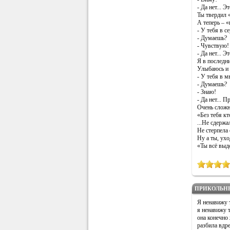
- Да нет... Э
Ты твердил «
А теперь – «
- У тебя в с
- Думаешь?
- Чувствую!
- Да нет... Э
Я в последни
Улыбаюсь и т
- У тебя в 
- Думаешь?
- Знаю!
- Да нет... П
Очень сложн
«Без тебя к
...Не сдержа
Не стерпела
Ну а ты, ух
«Ты всё выд
ПРИКОЛЬН
Я ненавижу 
я ненавижу т
она конечно 
разбила вдре