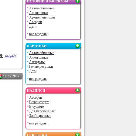
ИСТОРИИ И РАССКАЗЫ
Автомобильные
Алкоголики
Армия, милиция
Ассорти
Дети
все разделы
КАРТИНКИ
Автомобильные
radga67
Алкоголики
Анекдоты
Голые девушки
Дети
10.05.2007
все разделы
НАДПИСИ
Ассорти
В транспорте
В туалете
Для беременных
Злободневные
все разделы
ОТКРЫТКИ