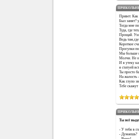
ПРИКОЛЬН
Привет. Как
Был занят? 
Тогда мне по
Туда, где те
Прощай. Ухо
Ведь там,где
Короткое сча
Прогулки по
Мы больше н
Молчи. Не об
И я утеку ка
я статуей вс
Ты просто бы
На жалость -
Как глупо зв
Тебе скажут 
ПРИКОЛЬН
Ты всё вы
- У тебя в г
- Думаешь?
- Вижу!