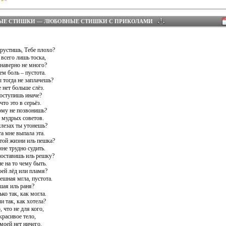
ЫЕ СТИШКИ — ЛЮБОВНЫЕ СТИШКИ С ПРИКОЛАМИ
рустишь, Тебе плохо?
 всего лишь тоска,
 наверно не много?
ем боль – пустота.
 тогда не заплачешь?
 нет больше слёз.
оступишь иначе?
что это в серьёз.
му не позвонишь?
т мудрых советов.
слезах ты утонешь?
та мне выпала эта.
этой жизни иль пешка?
мне трудно судить.
поставишь иль решку?
не на то чему быть.
оей лёд или пламя?
ешная мгла, пустота.
шая иль раня?
ько так, как могла.
и так, как хотела?
, что не для кого,
красивое тело,
моей нет ничего.