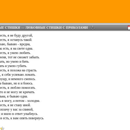
ЫЕ СТИШКИ — ЛЮБОВНЫЕ СТИШКИ С ПРИКОЛАМИ
есть, я не буду другой,
есть, я останусь такой.
ваю, бываю - вредна,
к есть, я на свете одна.
 есть, я умею любить.
еня, тот не сможет забыть.
ть, но умею и бить.
ать и умею губить.
есть, я похожа на страсть.
, я себя успеваю ломать.
рущу, и немного смеюсь.
а бываю, но я и боюсь.
 есть, я люблю помогать.
то я не могу не кричать.
ьна, я бываю одна.
я могу, а потом - холодна.
есть, я не стану иной.
плачу у вас за спиной,
 и мило в ответ улыбнусь.
 я есть, к вам опять повернусь.