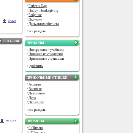
Father’s Day
Happy Thanksgiving
Бабушке
Дедушке
ahava
День автомобилиста
все разделы
26.03.2008
ПРИКОЛЫ
Инструкции и учебники
Приколы из сочинений
Прикольные страшилки
добавить
ПРИКОЛЬНЫЕ СТИШКИ
Ассорти
Военные
Двустишия
Дети
Душевные
все разделы
zarazka
ПРИМЕТЫ
01'Январь
02'Февраль