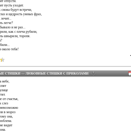
ит отпусти.
ит пусть уходит.
 снова будут встречи,
глаз и щедрость умных фраз,
лечит...
ть легче?
бывало и не раз...
трили, как с плеча рубили,
ель швыряли, торопя.
и?
били...
 около тебя!
ЫЕ СТИШКИ — ЛЮБОВНЫЕ СТИШКИ С ПРИКОЛАМИ
а небе,
спят
 улице
тят.
е от счастья,
х слез
 невозможно
ни в мороз
тому она,
люблена.
не видит
 она.