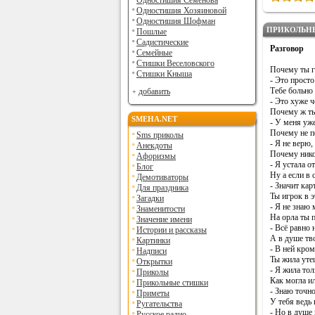
Одностишия Семенова
Одностишия Хозяиновой
Одностишия Шофман
ПРИКОЛЬН
Пошлые
Садистические
Разговор
Семейные
Стишки Веселовского
Почему ты г
Стишки Кныша
- Это просто
Тебе больно
добавить
- Это хуже ч
Почему ж ты
SMEHA.NET
- У меня уже
Почему не п
Sms приколы
- Я не верю, 
Анекдоты
Почему нико
Афоризмы
- Я устала о
Блог
Ну а если в 
Демотиваторы
- Значит кар
Для праздника
Ты игрок в 
Загадки
- Я не знаю 
Знаменитости
На орла ты 
Значение имени
- Всё равно 
Истории и рассказы
А в душе тв
Картинки
- В ней кром
Надписи
Ты жила уте
Открытки
- Я жила тол
Приколы
Как могла ил
Прикольные стишки
- Знаю точно
Приметы
У тебя ведь 
Ругательства
- Но в душе 
Русское радио