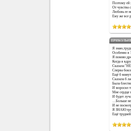
Поэтому ей 
От чувства 
Любовь ее не
Ему же все р
ПРИКОЛЬН
Я знаю,трудн
Особенно в 16
Я помню:дро
Когда я вдру
Сказала:"НЕТ
Сперва бояла
Ещё б минут
Сказала б л
Была блестя
И моросил те
Мне сердце 
И будет лучш
....Больше н
И не посмотр
Я ЗНАЮ:труд
Ещё трудней л