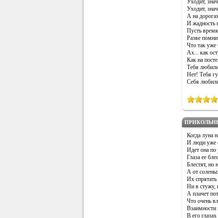
Уходит, знач
Уходит, знач
А на дорогах
И жадность 
Пусть время 
Разве помни
Что так уже 
Ах... как ос
Как на пост
Тебя любил
Нет! Тебя гу
Себя любили
ПРИКОЛЬН
Когда луна н
И люди уже 
Идет она по
Глаза ее блес
Блестят, но н
А от солены
Их спрятать
Ни в стужу, 
А плачет по
Что очень в
Взаимности 
В его глазах