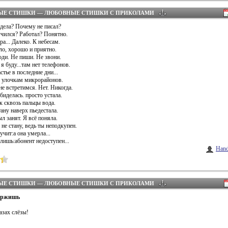
ЫЕ СТИШКИ — ЛЮБОВНЫЕ СТИШКИ С ПРИКОЛАМИ
 дела? Почему не писал?
учился? Работал? Понятно.
ра... Далеко. К небесам.
пло, хорошо и приятно.
ди. Не пиши. Не звони.
 я буду...там нет телефонов.
стье в последние дни...
 улочкам микрорайонов.
е встретимся. Нет. Никогда.
иделась. просто устала.
к сквозь пальцы вода.
тану наверх пьедестала.
л занят. Я всё поняла.
 не стану, ведь ты неподкупен.
учит:а она умерла...
лишь:абонент недоступен...
Hand
ЫЕ СТИШКИ — ЛЮБОВНЫЕ СТИШКИ С ПРИКОЛАМИ
держишь
лазах слёзы!