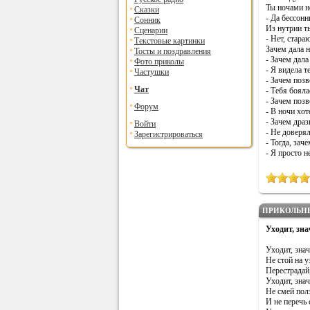
Ты ночами н
Сказки
- Да бессонн
Сонник
Из нутрии т
Сценарии
- Нет, стара
Текстовые картинки
Зачем дала 
Тосты и поздравления
- Зачем дал
Фото приколы
- Я видела т
Частушки
- Зачем поз
Чат
- Тебя бояла
- Зачем поз
Форум
- В ночи хот
- Зачем драз
Войти
- Не доверял
Зарегистрироваться
- Тогда, зач
- Я просто н
ПРИКОЛЬН
Уходит, зна
Уходит, знач
Не стой на у
Перестрадай,
Уходит, знач
Не смей полз
И не перечь 