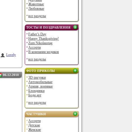
Животные
Любовные
все разделы
ТОСТЫ И ПОЗДРАВЛЕНИЯ
Father’s Day
Happy Thanksgiving!
Zum Nikolaustag
Ассорти
В компании медиков
Lovely
все разделы
ФОТО ПРИКОЛЫ
06.12.2010
3D рисунки
Автомобильные
Армия, военные
Блондинки
Боди арт
все разделы
ЧАСТУШКИ
Ассорти
Детские
Женские