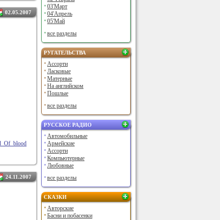
03'Март
02.05.2007
04'Апрель
05'Май
все разделы
РУГАТЕЛЬСТВА
Ассорти
Ласковые
Матерные
На английском
Пошлые
все разделы
РУССКОЕ РАДИО
Автомобильные
_Of_blood
Армейские
Ассорти
Компьютерные
Любовные
24.11.2007
все разделы
СКАЗКИ
Авторские
Басни и побасенки