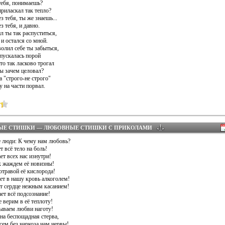
тебя, понимаешь?
приласкал так тепло?
з тебя, ты же знаешь...
з тебя, и давно.
л ты так распуститься,
 и остался со мной.
олил себе ты забыться,
спускалась порой
то так ласково трогал
ты зачем целовал?
а "строго-не строго"
 на части порвал.
ЫЕ СТИШКИ — ЛЮБОВНЫЕ СТИШКИ С ПРИКОЛАМИ
 люди: К чему нам любовь?
 всё тело на боль!
ет всех нас изнутри!
к жаждем её новизны!
равой её кислорода!
ет в нашу кровь алкоголем!
т сердце нежным касанием!
ет всё подсознание!
 верим в её теплоту!
ываем любви наготу!
на беспощадная стерва,
сем без наркоза нам нервы!