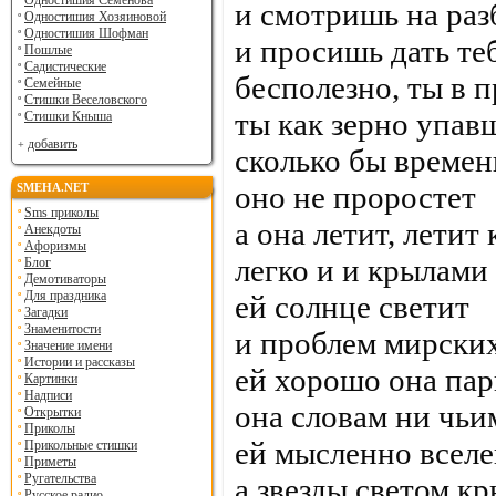
Одностишия Семенова
и смотришь на раз
Одностишия Хозяиновой
Одностишия Шофман
и просишь дать те
Пошлые
Садистические
бесполезно, ты в 
Семейные
Стишки Веселовского
ты как зерно упав
Стишки Кныша
добавить
сколько бы време
оно не проростет
SMEHA.NET
Sms приколы
а она летит, летит 
Анекдоты
Афоризмы
легко и и крылами
Блог
Демотиваторы
Для праздника
ей солнце светит
Загадки
Знаменитости
и проблем мирских
Значение имени
Истории и рассказы
ей хорошо она пар
Картинки
Надписи
она словам ни чьи
Открытки
Приколы
ей мысленно вселе
Прикольные стишки
Приметы
Ругательства
а звезды светом к
Русское радио