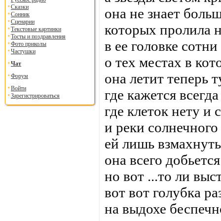
Сказки
она не знает больш
Сонник
Сценарии
которых пролила н
Текстовые картинки
Тосты и поздравления
в ее головке сотни
Фото приколы
Частушки
о тех местах в ко
Чат
она летит теперь т
Форум
Войти
где кажется всегд
Зарегистрироваться
где клеток нету и 
и реки солнечного
ей лишь взмахнут
она всего добьется
но вот ...то ли выст
вот вот голубка раз
на выдохе беспечн