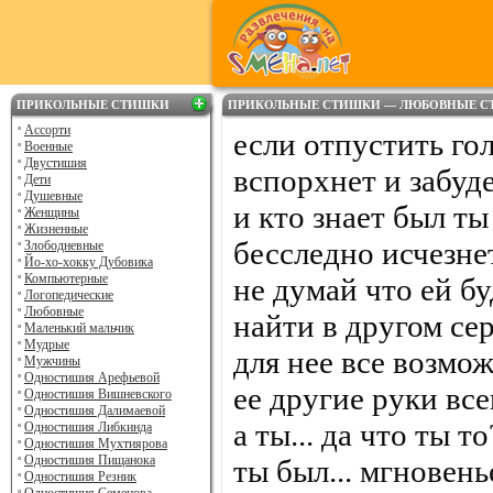
ПРИКОЛЬНЫЕ СТИШКИ
ПРИКОЛЬНЫЕ СТИШКИ — ЛЮБОВНЫЕ С
Ассорти
если отпустить го
Военные
Двустишия
вспорхнет и забуд
Дети
Душевные
и кто знает был ты
Женщины
Жизненные
бесследно исчезнет
Злободневные
Йо-хо-хокку Дубовика
Компьютерные
не думай что ей б
Логопедические
Любовные
найти в другом се
Маленький мальчик
Мудрые
для нее все возмо
Мужчины
Одностишия Арефьевой
ее другие руки все
Одностишия Вишневского
Одностишия Далимаевой
а ты... да что ты то
Одностишия Либкинда
Одностишия Мухтиярова
Одностишия Пищанока
ты был... мгновень
Одностишия Резник