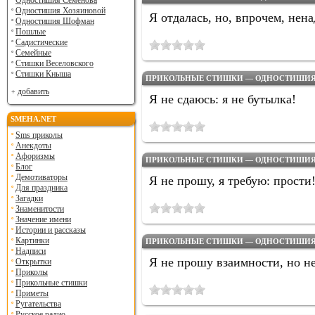
Одностишия Семенова
Одностишия Хозяиновой
Я отдалась, но, впрочем, нена
Одностишия Шофман
Пошлые
Садистические
Семейные
Стишки Веселовского
Стишки Кныша
ПРИКОЛЬНЫЕ СТИШКИ — ОДНОСТИШИЯ Н
добавить
Я не сдаюсь: я не бутылка!
SMEHA.NET
Sms приколы
Анекдоты
Афоризмы
ПРИКОЛЬНЫЕ СТИШКИ — ОДНОСТИШИЯ Н
Блог
Демотиваторы
Я не прошу, я требую: прости
Для праздника
Загадки
Знаменитости
Значение имени
Истории и рассказы
Картинки
ПРИКОЛЬНЫЕ СТИШКИ — ОДНОСТИШИЯ Н
Надписи
Я не прошу взаимности, но н
Открытки
Приколы
Прикольные стишки
Приметы
Ругательства
Русское радио