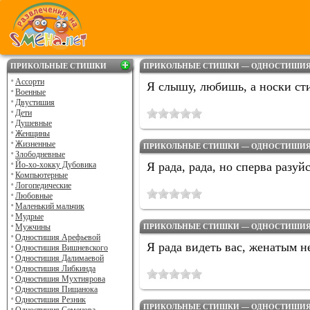
ПРИКОЛЬНЫЕ СТИШКИ
ПРИКОЛЬНЫЕ СТИШКИ — ОДНОСТИШИЯ Н
Ассорти
Я слышу, любишь, а носки ст
Военные
Двустишия
Дети
Душевные
Женщины
Жизненные
ПРИКОЛЬНЫЕ СТИШКИ — ОДНОСТИШИЯ Н
Злободневные
Йо-хо-хокку Дубовика
Я рада, рада, но сперва разуйс
Компьютерные
Логопедические
Любовные
Маленький мальчик
Мудрые
Мужчины
ПРИКОЛЬНЫЕ СТИШКИ — ОДНОСТИШИЯ Н
Одностишия Арефьевой
Я рада видеть вас, женатым не
Одностишия Вишневского
Одностишия Далимаевой
Одностишия Либкинда
Одностишия Мухтиярова
Одностишия Пищанока
Одностишия Резник
ПРИКОЛЬНЫЕ СТИШКИ — ОДНОСТИШИЯ Н