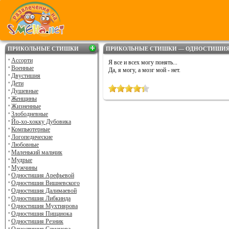
ПРИКОЛЬНЫЕ СТИШКИ
ПРИКОЛЬНЫЕ СТИШКИ — ОДНОСТИШИЯ 
Ассорти
Я все и всех могу понять...
Военные
Да, я могу, а мозг мой - нет.
Двустишия
Дети
Душевные
Женщины
Жизненные
Злободневные
Йо-хо-хокку Дубовика
Компьютерные
Логопедические
Любовные
Маленький мальчик
Мудрые
Мужчины
Одностишия Арефьевой
Одностишия Вишневского
Одностишия Далимаевой
Одностишия Либкинда
Одностишия Мухтиярова
Одностишия Пищанока
Одностишия Резник