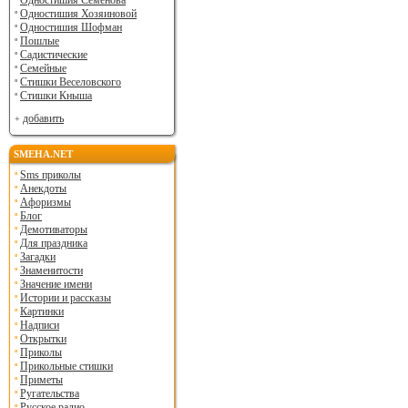
Одностишия Семенова
Одностишия Хозяиновой
Одностишия Шофман
Пошлые
Садистические
Семейные
Стишки Веселовского
Стишки Кныша
добавить
SMEHA.NET
Sms приколы
Анекдоты
Афоризмы
Блог
Демотиваторы
Для праздника
Загадки
Знаменитости
Значение имени
Истории и рассказы
Картинки
Надписи
Открытки
Приколы
Прикольные стишки
Приметы
Ругательства
Русское радио