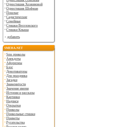
Одностишия Семенова
Одностишия Хозяиновой
Одностишия Шофман
Пошлые
Садистические
Семейные
Стишки Веселовского
Стишки Кныша
добавить
SMEHA.NET
Sms приколы
Анекдоты
Афоризмы
Блог
Демотиваторы
Для праздника
Загадки
Знаменитости
Значение имени
Истории и рассказы
Картинки
Надписи
Открытки
Приколы
Прикольные стишки
Приметы
Ругательства
Русское радио