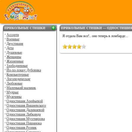
ПРИКОЛЬНЫЕ СТИШКИ
ПРИКОЛЬНЫЕ СТИШКИ — ОДНОСТИШИЯ Н
Ассорти
Я отдала Вам все!.. оно теперь в ломбарде...
Военные
Двустишия
Дети
Душевные
Женщины
Жизненные
Злободневные
Йо-хо-хокку Дубовика
Компьютерные
Логопедические
Любовные
Маленький мальчик
Мудрые
Мужчины
Одностишия Арефьевой
Одностишия Вишневского
Одностишия Далимаевой
Одностишия Либкинда
Одностишия Мухтиярова
Одностишия Пищанока
Одностишия Резник