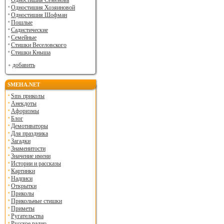
Одностишия Семенова
Одностишия Хозяиновой
Одностишия Шофман
Пошлые
Садистические
Семейные
Стишки Веселовского
Стишки Кныша
добавить
SMEHA.NET
Sms приколы
Анекдоты
Афоризмы
Блог
Демотиваторы
Для праздника
Загадки
Знаменитости
Значение имени
Истории и рассказы
Картинки
Надписи
Открытки
Приколы
Прикольные стишки
Приметы
Ругательства
Русское радио