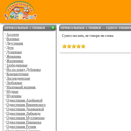
ПРИКОЛЬНЫЕ СТИШКИ
ПРИКОЛЬНЫЕ СТИШКИ — ОДНОСТИШИЯ
Ассорти
Сумел послать, не говоря ни слова.
Военные
Двустишия
Дети
Душевные
Женщины
Жизненные
Злободневные
Йо-хо-хокку Дубовика
Компьютерные
Логопедические
Любовные
Маленький мальчик
Мудрые
Мужчины
Одностишия Арефьевой
Одностишия Вишневского
Одностишия Далимаевой
Одностишия Либкинда
Одностишия Мухтиярова
Одностишия Пищанока
Одностишия Резник