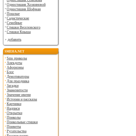
Одностишия Семенова
Одностишия Хозяиновой
Одностишия Шофман
Пошлые
Садистические
Семейные
Стишки Веселовского
Стишки Кныша
добавить
SMEHA.NET
Sms приколы
Анекдоты
Афоризмы
Блог
Демотиваторы
Для праздника
Загадки
Знаменитости
Значение имени
Истории и рассказы
Картинки
Надписи
Открытки
Приколы
Прикольные стишки
Приметы
Ругательства
Русское радио