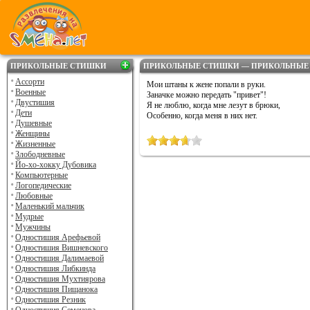
ПРИКОЛЬНЫЕ СТИШКИ
ПРИКОЛЬНЫЕ СТИШКИ — ПРИКОЛЬНЫЕ
Ассорти
Мои штаны к жене попали в руки.
Военные
Заначке можно передать "привет"!
Двустишия
Я не люблю, когда мне лезут в брюки,
Дети
Особенно, когда меня в них нет.
Душевные
Женщины
Жизненные
Злободневные
Йо-хо-хокку Дубовика
Компьютерные
Логопедические
Любовные
Маленький мальчик
Мудрые
Мужчины
Одностишия Арефьевой
Одностишия Вишневского
Одностишия Далимаевой
Одностишия Либкинда
Одностишия Мухтиярова
Одностишия Пищанока
Одностишия Резник