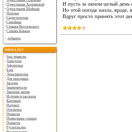
Одностишия Семенова
И пусть за окном целый день 
Одностишия Хозяиновой
Одностишия Шофман
Но этой погоде назло, вроде, 
Пошлые
Вдруг просто принять этот де
Садистические
Семейные
Стишки Веселовского
Стишки Кныша
добавить
SMEHA.NET
Sms приколы
Анекдоты
Афоризмы
Блог
Демотиваторы
Для праздника
Загадки
Знаменитости
Значение имени
Истории и рассказы
Картинки
Надписи
Открытки
Приколы
Прикольные стишки
Приметы
Ругательства
Русское радио