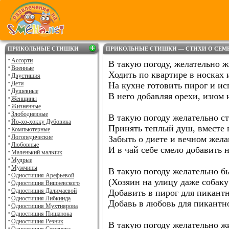
ПРИКОЛЬНЫЕ СТИШКИ
ПРИКОЛЬНЫЕ СТИШКИ — СТИХИ О СЕМЬ
Ассорти
В такую погоду, желательно ж
Военные
Ходить по квартире в носках 
Двустишия
Дети
На кухне готовить пирог и исп
Душевные
В него добавляя орехи, изюм
Женщины
Жизненные
Злободневные
В такую погоду желательно ст
Йо-хо-хокку Дубовика
Принять теплый душ, вместе в
Компьютерные
Логопедические
Забыть о диете и вечном жел
Любовные
И в чай себе смело добавить 
Маленький мальчик
Мудрые
Мужчины
В такую погоду желательно б
Одностишия Арефьевой
(Хозяин на улицу даже собаку
Одностишия Вишневского
Одностишия Далимаевой
Добавить в пирог для пикантн
Одностишия Либкинда
Добавь в любовь для пикантн
Одностишия Мухтиярова
Одностишия Пищанока
Одностишия Резник
В такую погоду желательно ж