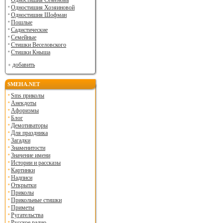
Одностишия Семенова
Одностишия Хозяиновой
Одностишия Шофман
Пошлые
Садистические
Семейные
Стишки Веселовского
Стишки Кныша
добавить
SMEHA.NET
Sms приколы
Анекдоты
Афоризмы
Блог
Демотиваторы
Для праздника
Загадки
Знаменитости
Значение имени
Истории и рассказы
Картинки
Надписи
Открытки
Приколы
Прикольные стишки
Приметы
Ругательства
Русское радио