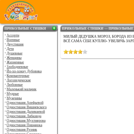
ПРИКОЛЬНЫЕ СТИШКИ
ПРИКОЛЬНЫЕ СТИШКИ — ПРИКОЛЬНЫЕ
Ассорти
МИЛЫЙ ДЕДУШКА МОРОЗ, БОРОДА ИЗ 
Военные
ВСЁ САМА СЕБЕ КУПЛЮ- УВЕЛИЧЬ ЗАР
Двустишия
Дети
Душевные
Женщины
Жизненные
Злободневные
Йо-хо-хокку Дубовика
Компьютерные
Логопедические
Любовные
Маленький мальчик
Мудрые
Мужчины
Одностишия Арефьевой
Одностишия Вишневского
Одностишия Далимаевой
Одностишия Либкинда
Одностишия Мухтиярова
Одностишия Пищанока
Одностишия Резник